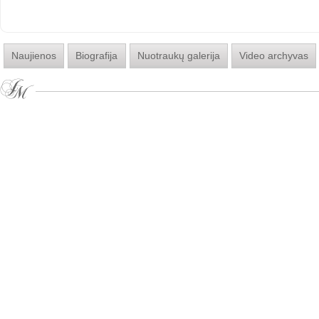
Naujienos
Biografija
Nuotraukų galerija
Video archyvas