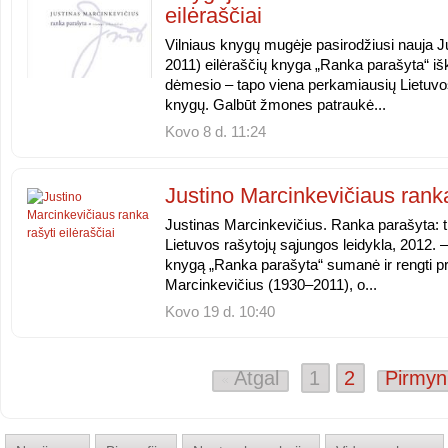
eilėraščiai
Vilniaus knygų mugėje pasirodžiusi nauja 
2011) eilėraščių knyga „Ranka parašyta“ išk
dėmesio – tapo viena perkamiausių Lietuvos
knygų. Galbūt žmones patraukė...
Kovo 8 d. 11:24
Justino Marcinkevičiaus ranka 
Justinas Marcinkevičius. Ranka parašyta: tru
Lietuvos rašytojų sąjungos leidykla, 2012. 
knygą „Ranka parašyta“ sumanė ir rengti pr
Marcinkevičius (1930–2011), o...
Kovo 19 d. 10:40
Atgal
1
2
Pirmy