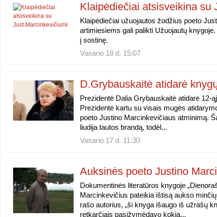
Klaipėdiečiai atsisveikina su
Klaipėdiečiai užuojautos žodžius poeto Jus
artimiesiems gali palikti Užuojautų knygoje.
į sostinę.
Vasario 18 d. 15:07
D.Grybauskaitė atidarė kny
Prezidentė Dalia Grybauskaitė atidarė 12-ą
Prezidentė kartu su visais mugės atidarymo
poeto Justino Marcinkevičiaus atminimą. Š
liudija tautos brandą, todėl...
Vasario 17 d. 11:30
Auksinės poeto Justino Marci
Dokumentinės literatūros knygoje „Dienoraš
Marcinkevičius pateikia ištisą aukso minči
rašo autorius, „ši knyga išaugo iš užrašų k
retkarčiais pasižymėdavo kokią...