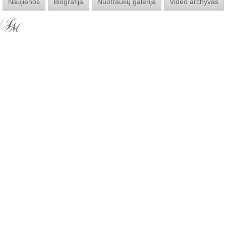
Naujienos
Biografija
Nuotraukų galerija
Video archyvas