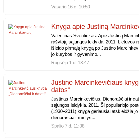
Vasario 16 d. 10:50
Knyga apie Justiną Marcinkev
Valentinas Sventickas. Apie Justiną Marcink
rašytojų sąjungos leidykla, 2011. Lietuvos r
išleido pirmąją knygą po Justino Marcinkev
jo kūrybos ir gyvenimo...
Rugsėjo 1 d. 13:47
Justino Marcinkevičiaus knyga
datos“
Justinas Marcinkevičius. Dienoraščiai ir dat
sąjungos leidykla, 2011. Ši populiariojo po
(1930–2011) knyga geriausiai atskleidžia jo b
dienoraščiai, mintys...
Spalio 7 d. 11:38