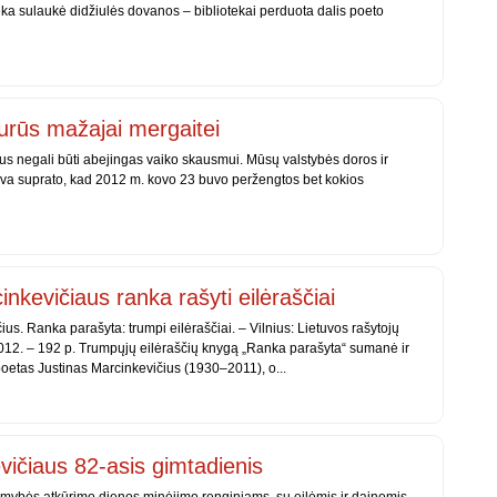
eka sulaukė didžiulės dovanos – bibliotekai perduota dalis poeto
aurūs mažajai mergaitei
gus negali būti abejingas vaiko skausmui. Mūsų valstybės doros ir
uva suprato, kad 2012 m. kovo 23 buvo peržengtos bet kokios
inkevičiaus ranka rašyti eilėraščiai
ius. Ranka parašyta: trumpi eilėraščiai. – Vilnius: Lietuvos rašytojų
2012. – 192 p. Trumpųjų eilėraščių knygą „Ranka parašyta“ sumanė ir
poetas Justinas Marcinkevičius (1930–2011), o...
ičiaus 82-asis gimtadienis