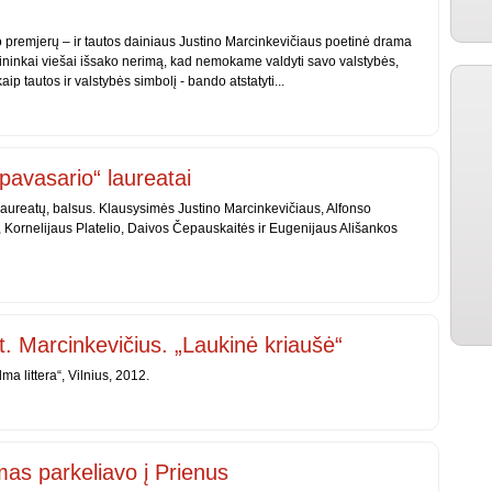
o premjerų – ir tautos dainiaus Justino Marcinkevičiaus poetinė drama
ininkai viešai išsako nerimą, kad nemokame valdyti savo valstybės,
aip tautos ir valstybės simbolį - bando atstatyti...
 pavasario“ laureatai
 laureatų, balsus. Klausysimės Justino Marcinkevičiaus, Alfonso
 Kornelijaus Platelio, Daivos Čepauskaitės ir Eugenijaus Ališankos
st. Marcinkevičius. „Laukinė kriaušė“
ma littera“, Vilnius, 2012.
mas parkeliavo į Prienus