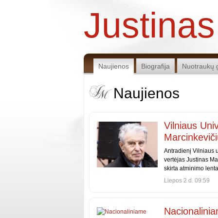
Justinas
Naujienos
Biografija
Nuotraukų g
Naujienos
Vilniaus Uni
Marcinkeviči
Antradienį Vilniaus 
vertėjas Justinas Ma
skirta atminimo lenta
Liepos 2 d. 09:59
Nacionalini