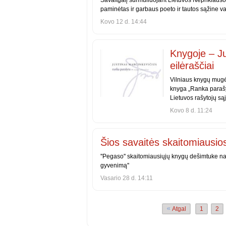
Savaitgalį šurmuliuojant Lietuvos Nepriklaus
paminėtas ir garbaus poeto ir tautos sąžine v
Kovo 12 d. 14:44
Knygoje – Ju
eilėraščiai
Vilniaus knygų mugė
knyga „Ranka parašy
Lietuvos rašytojų są
Kovo 8 d. 11:24
Šios savaitės skaitomiausio
''Pegaso'' skaitomiausiųjų knygų dešimtuke nau
gyvenimą''
Vasario 28 d. 14:11
Atgal
1
2