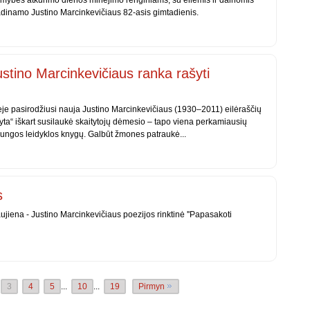
omybės atkūrimo dienos minėjimo renginiams, su eilėmis ir dainomis
adinamo Justino Marcinkevičiaus 82-asis gimtadienis.
stino Marcinkevičiaus ranka rašyti
je pasirodžiusi nauja Justino Marcinkevičiaus (1930–2011) eilėraščių
ta“ iškart susilaukė skaitytojų dėmesio – tapo viena perkamiausių
jungos leidyklos knygų. Galbūt žmones patraukė...
s
jiena - Justino Marcinkevičiaus poezijos rinktinė ''Papasakoti
3
4
5
...
10
...
19
Pirmyn