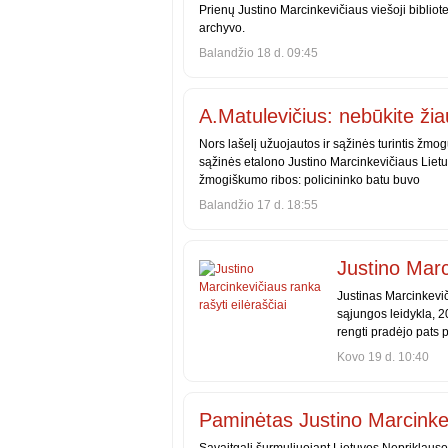
Prienų Justino Marcinkevičiaus viešoji bibliot
archyvo.
Balandžio 18 d. 09:45
A.Matulevičius: nebūkite ži
Nors lašelį užuojautos ir sąžinės turintis žmo
sąžinės etalono Justino Marcinkevičiaus Liet
žmogiškumo ribos: policininko batu buvo
Balandžio 17 d. 18:55
Justino Marc
Justinas Marcinkevič
sąjungos leidykla, 
rengti pradėjo pats 
Kovo 19 d. 10:40
Paminėtas Justino Marcinkev