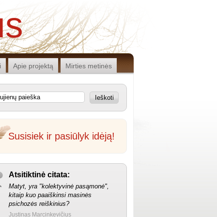
us
i
Apie projektą
Mirties metinės
Ieškoti
Susisiek ir pasiūlyk idėją!
Atsitiktinė citata:
Matyt, yra "kolektyvinė pasąmonė",
kitaip kuo paaiškinsi masinės
psichozės reiškinius?
Justinas Marcinkevičius