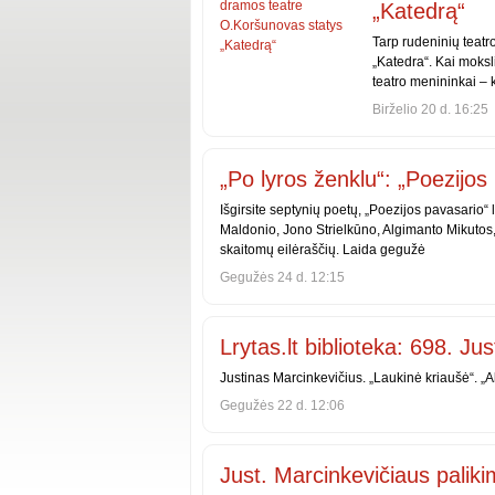
„Katedrą“
Tarp rudeninių teatr
„Katedra“. Kai moksl
teatro menininkai – k
Birželio 20 d. 16:25
„Po lyros ženklu“: „Poezijos
Išgirsite septynių poetų, „Poezijos pavasario“
Maldonio, Jono Strielkūno, Algimanto Mikutos,
skaitomų eilėraščių. Laida gegužė
Gegužės 24 d. 12:15
Lrytas.lt biblioteka: 698. Ju
Justinas Marcinkevičius. „Laukinė kriaušė“. „Al
Gegužės 22 d. 12:06
Just. Marcinkevičiaus paliki