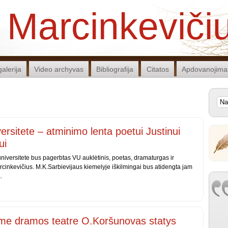
 Marcinkeviči
alerija
Video archyvas
Bibliografija
Citatos
Apdovanojima
versitete – atminimo lenta poetui Justinui
ui
universitete bus pagerbtas VU auklėtinis, poetas, dramaturgas ir
rcinkevičius. M.K.Sarbievijaus kiemelyje iškilmingai bus atidengta jam
.
ame dramos teatre O.Koršunovas statys