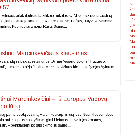
Marcinkevičių vainikavo poeto kurta daina
su
0.57
žm
da
. Vilniaus arkikatedroje bazilikoje aukotos šv. Mišios už poetą Justiną
kū
se, kurias aukojo kardinolas Audrys Juozas Bačkis, dalyvavo velionio
J.M
 Andrius Kubilius su žmona Rasa, Seimo...
atn
Ma
Ma
lū
ustino Marcinkevičiaus klausimas
pap
mi
valandą jis paklausė žmonos: „Ar jau Vasario 16-oji?” Ir užgeso.
Mar
i”, – vakar kalbėjo Justino Marcinkevičiaus bičiulis rašytojas Vytautas
inui Marcinkevičiui – iš Europos Vadovų
rio lūpų
jūsų įžymų poetą Justiną Marcinkevičių, mirusį jūsų Nepriklausomybės
aip pat ir stiprus pasiryžimas ginti Lietuvos laisvę ir jos žmones,
ti“, – penktadienį po susitikimo su šalies...