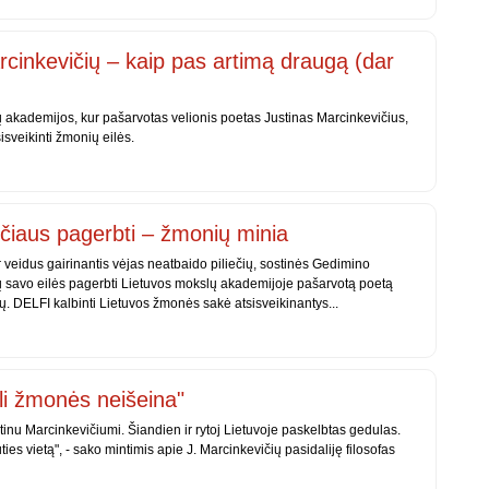
cinkevičių – kaip pas artimą draugą (dar
 akademijos, kur pašarvotas velionis poetas Justinas Marcinkevičius,
sisveikinti žmonių eilės.
čiaus pagerbti – žmonių minia
ir veidus gairinantis vėjas neatbaido piliečių, sostinės Gedimino
ų savo eilės pagerbti Lietuvos mokslų akademijoje pašarvotą poetą
ų. DELFI kalbinti Lietuvos žmonės sakė atsisveikinantys...
li žmonės neišeina"
tinu Marcinkevičiumi. Šiandien ir rytoj Lietuvoje paskelbtas gedulas.
ūties vietą", - sako mintimis apie J. Marcinkevičių pasidaliję filosofas