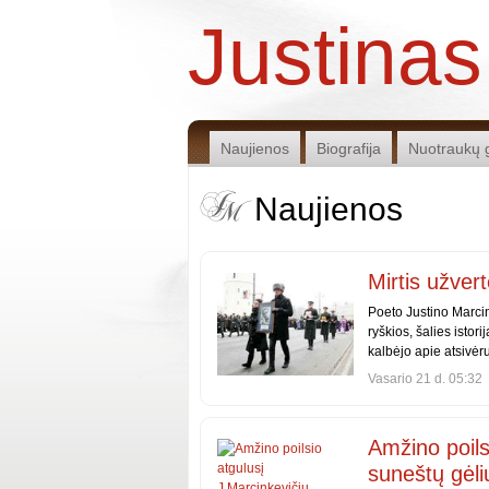
Justinas
Naujienos
Biografija
Nuotraukų g
Naujienos
Mirtis užvert
Poeto Justino Marcink
ryškios, šalies isto
kalbėjo apie atsivėr
Vasario 21 d. 05:32
Amžino poils
suneštų gėli