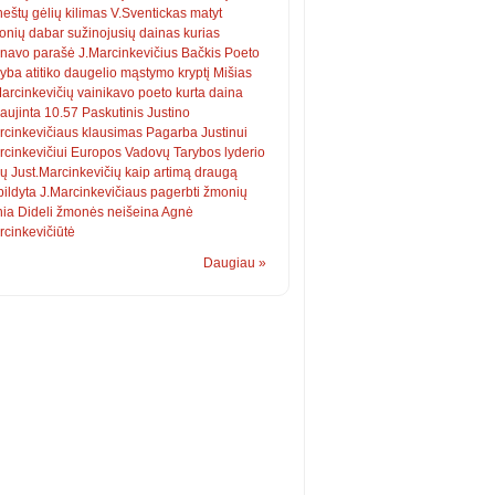
neštų
gėlių
kilimas
V.Sventickas
matyt
onių
dabar
sužinojusių
dainas
kurias
inavo
parašė
J.Marcinkevičius
Bačkis Poeto
ryba
atitiko
daugelio
mąstymo
kryptį
Mišias
arcinkevičių
vainikavo
poeto
kurta
daina
aujinta
10.57
Paskutinis Justino
rcinkevičiaus
klausimas
Pagarba Justinui
rcinkevičiui Europos Vadovų Tarybos
lyderio
pų
Just.Marcinkevičių
kaip
artimą
draugą
ildyta
J.Marcinkevičiaus
pagerbti
žmonių
nia
Dideli žmonės neišeina
Agnė
cinkevičiūtė
Daugiau »