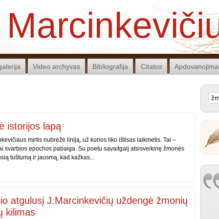
 Marcinkeviči
alerija
Video archyvas
Bibliografija
Citatos
Apdovanojima
ė istorijos lapą
evičiaus mirtis nubrėžė liniją, už kurios liko ištisas laikmetis. Tai –
rijai svarbios epochos pabaiga. Su poetu savaitgalį atsisveikinę žmonės
usią tuštumą ir jausmą, kad kažkas...
io atgulusį J.Marcinkevičių uždengė žmonių
ų kilimas