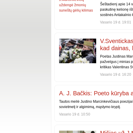
Šeštadienį apie 14 v
paskutinę kelionę iš
sostinės Antakalnio 
Vasario 19 d. 19:01
V.Sventickas
kad dainas, k
Poetas Justinas Marc
pažvelgus į minias pa
kritikas Valentinas S
Vasario 19 d. 16:20
A. J. Bačkis: Poeto kūryba a
Tautos meilė Justino Marcinkevičiaus poezijai 
sovietmetį ir atgimimą, mąstymo kryptį.
Vasario 19 d. 10:50