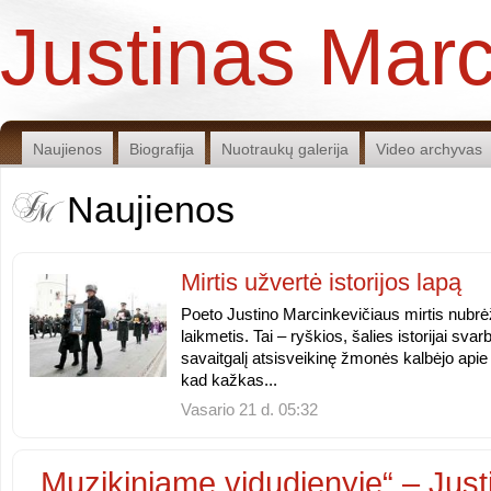
Justinas Marc
Naujienos
Biografija
Nuotraukų galerija
Video archyvas
Naujienos
Mirtis užvertė istorijos lapą
Poeto Justino Marcinkevičiaus mirtis nubrėžė 
laikmetis. Tai – ryškios, šalies istorijai sv
savaitgalį atsisveikinę žmonės kalbėjo apie
kad kažkas...
Vasario 21 d. 05:32
„Muzikiniame vidudienyje“ – Just