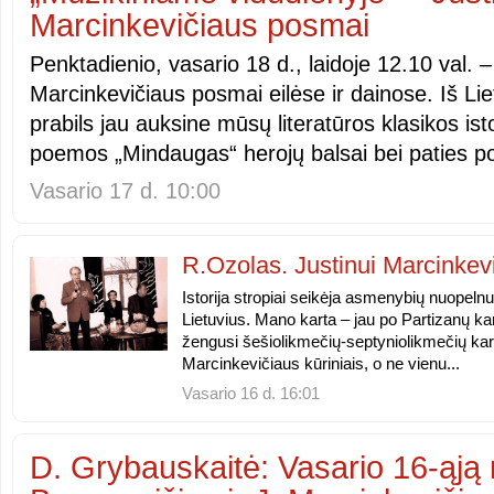
Marcinkevičiaus posmai
Penktadienio, vasario 18 d., laidoje 12.10 val. 
Marcinkevičiaus posmai eilėse ir dainose. Iš Lie
prabils jau auksine mūsų literatūros klasikos is
poemos „Mindaugas“ herojų balsai bei paties po
Vasario 17 d. 10:00
R.Ozolas. Justinui Marcinkevi
Istorija stropiai seikėja asmenybių nuopelnus
Lietuvius. Mano karta – jau po Partizanų 
žengusi šešiolikmečių-septyniolikmečių kar
Marcinkevičiaus kūriniais, o ne vienu...
Vasario 16 d. 16:01
D. Grybauskaitė: Vasario 16-ąją 