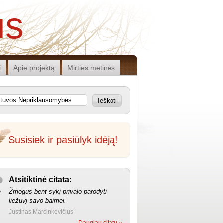
us
i
Apie projektą
Mirties metinės
Ieškoti
Susisiek ir pasiūlyk idėją!
Atsitiktinė citata:
Žmogus bent sykį privalo parodyti
liežuvį savo baimei.
Justinas Marcinkevičius
Daugiau citatų »