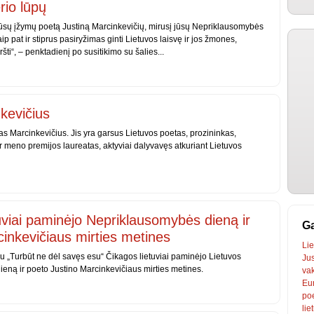
rio lūpų
jūsų įžymų poetą Justiną Marcinkevičių, mirusį jūsų Nepriklausomybės
aip pat ir stiprus pasiryžimas ginti Lietuvos laisvę ir jos žmones,
ti“, – penktadienį po susitikimo su šalies...
kevičius
as Marcinkevičius. Jis yra garsus Lietuvos poetas, prozininkas,
r meno premijos laureatas, aktyviai dalyvavęs atkuriant Lietuvos
uviai paminėjo Nepriklausomybės dieną ir
Ga
inkevičiaus mirties metines
Li
u „Turbūt ne dėl savęs esu“ Čikagos lietuviai paminėjo Lietuvos
Jus
eną ir poeto Justino Marcinkevičiaus mirties metines.
va
Eu
po
lie