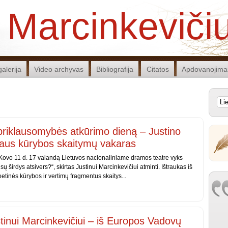
 Marcinkeviči
alerija
Video archyvas
Bibliografija
Citatos
Apdovanojima
priklausomybės atkūrimo dieną – Justino
iaus kūrybos skaitymų vakaras
ovo 11 d. 17 valandą Lietuvos nacionaliniame dramos teatre vyks
 širdys atsivers?“, skirtas Justinui Marcinkevičiui atminti. Ištraukas iš
etinės kūrybos ir vertimų fragmentus skaitys...
inui Marcinkevičiui – iš Europos Vadovų