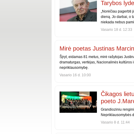
Tarybos lyde
„Norėčiau pagerbti 
dieną. Jo darbai, o t
niekada nebus pamirš
Vasario 18 d. 12:33
Mirė poetas Justinas Marcin
Šįryt, eidamas 81 metus, mirė rašytojas Justin
dramaturgas, vertėjas, Nacionalinės kultūros i
nepriklausomybę.
Vasario 16 d. 10:00
Čikagos liet
poeto J.Marc
Grandioziniu rengini
Nepriklausomybės di
Vasario 8 d. 11:44