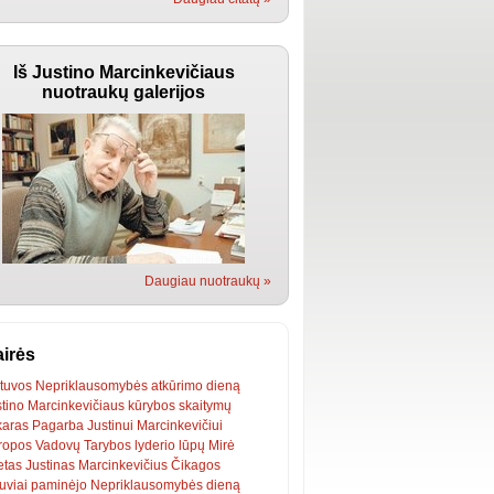
Iš Justino Marcinkevičiaus
nuotraukų galerijos
Daugiau nuotraukų »
irės
etuvos Nepriklausomybės
atkūrimo
dieną
tino Marcinkevičiaus
kūrybos
skaitymų
karas
Pagarba Justinui Marcinkevičiui
ropos Vadovų Tarybos
lyderio
lūpų
Mirė
etas
Justinas Marcinkevičius
Čikagos
tuviai
paminėjo
Nepriklausomybės
dieną