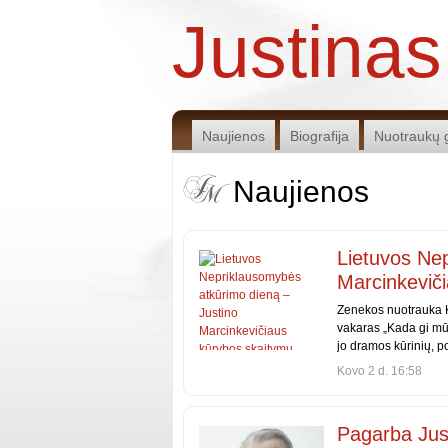
Justinas
Naujienos
Biografija
Nuotraukų g
Naujienos
Lietuvos Ne
Marcinkevič
Zenekos nuotrauka K
vakaras „Kada gi mūsų
jo dramos kūrinių, po
Kovo 2 d. 16:58
Pagarba Just