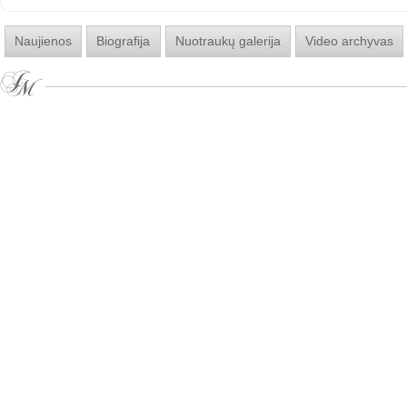
Naujienos
Biografija
Nuotraukų galerija
Video archyvas