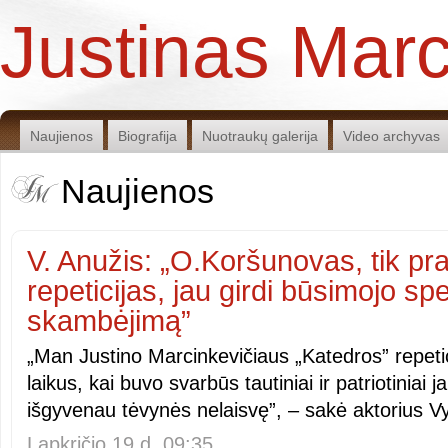
Justinas Marc
Naujienos
Biografija
Nuotraukų galerija
Video archyvas
Naujienos
V. Anužis: „O.Koršunovas, tik pr
repeticijas, jau girdi būsimojo sp
skambėjimą”
„Man Justino Marcinkevičiaus „Katedros” repetic
laikus, kai buvo svarbūs tautiniai ir patriotiniai 
išgyvenau tėvynės nelaisvę”, – sakė aktorius V
Lapkričio 19 d. 09:35