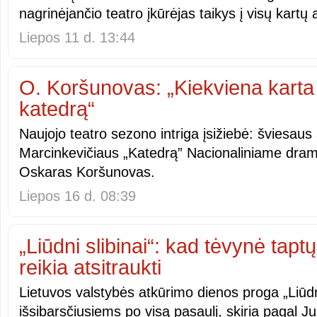
nagrinėjančio teatro įkūrėjas taikys į visų kartų 
Liepos 11 d. 13:44
O. Koršunovas: „Kiekviena karta t
katedrą“
Naujojo teatro sezono intriga įsižiebė: šviesau
Marcinkevičiaus „Katedrą” Nacionaliniame dram
Oskaras Koršunovas.
Liepos 16 d. 08:39
„Liūdni slibinai“: kad tėvynė taptų
reikia atsitraukti
Lietuvos valstybės atkūrimo dienos proga „Liūdni
išsibarsčiusiems po visą pasaulį, skiria pagal J