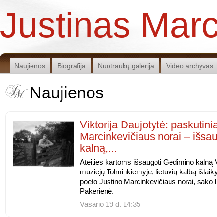
Justinas Marc
Naujienos
Biografija
Nuotraukų galerija
Video archyvas
Naujienos
Viktorija Daujotytė: paskutini
Marcinkevičiaus norai – išsa
kalną,...
Ateities kartoms išsaugoti Gedimino kalną Vi
muziejų Tolminkiemyje, lietuvių kalbą išlaikyt
poeto Justino Marcinkevičiaus norai, sako li
Pakerienė.
Vasario 19 d. 14:35