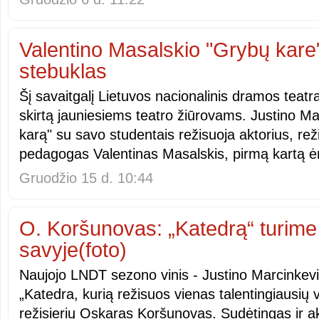
Valentino Masalskio "Grybų kare"
stebuklas
Šį savaitgalį Lietuvos nacionalinis dramos teatra
skirtą jauniesiems teatro žiūrovams. Justino M
karą" su savo studentais režisuoja aktorius, reži
pedagogas Valentinas Masalskis, pirmą kartą 
Gruodžio 15 d. 10:44
O. Koršunovas: „Katedrą“ turime 
savyje(foto)
Naujojo LNDT sezono vinis - Justino Marcinkevi
„Katedra, kurią režisuos vienas talentingiausių 
režisierių Oskaras Koršunovas. Sudėtingas ir a