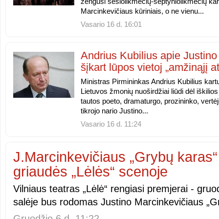
žengusi šešiolikmečių-septyniolikmečių kar
Marcinkevičiaus kūriniais, o ne vienu...
Vasario 16 d. 16:01
Andrius Kubilius apie Justino
šįkart lūpos vietoj „amžinąjį ati
Ministras Pirmininkas Andrius Kubilius kart
Lietuvos žmonių nuoširdžiai liūdi dėl iškil
tautos poeto, dramaturgo, prozininko, vert
tikrojo nario Justino...
Vasario 16 d. 11:24
J.Marcinkevičiaus „Grybų karas“
griaudės „Lėlės“ scenoje
Vilniaus teatras „Lėlė“ rengiasi premjerai - gruo
salėje bus rodomas Justino Marcinkevičiaus „G
Gruodžio 6 d. 11:22