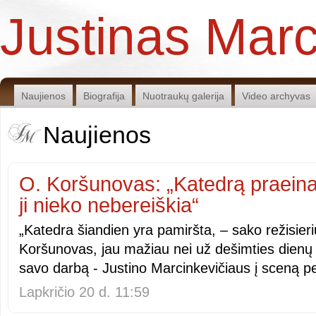
Justinas Marc
Naujienos
Biografija
Nuotraukų galerija
Video archyvas
Naujienos
O. Koršunovas: „Katedrą praein
ji nieko nebereiškia“
„Katedra šiandien yra pamiršta, – sako režisie
Koršunovas, jau mažiau nei už dešimties dienų p
savo darbą - Justino Marcinkevičiaus į sceną p
Lapkričio 20 d. 11:59