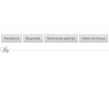
Naujienos
Biografija
Nuotraukų galerija
Video archyvas