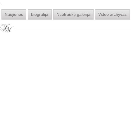
Naujienos
Biografija
Nuotraukų galerija
Video archyvas